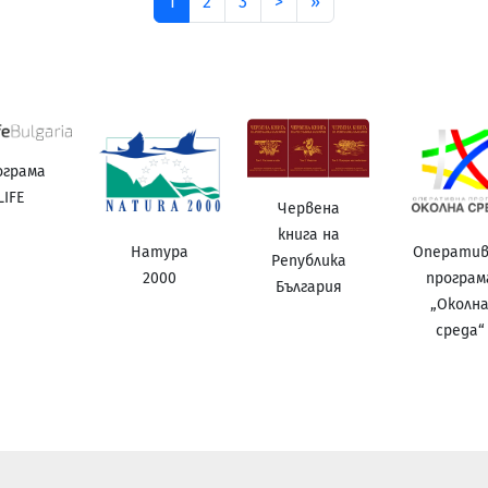
след
последена
1
2
3
>
»
ограма
LIFE
Червена
книга на
Натура
Операти
Република
2000
програм
България
„Околн
среда“