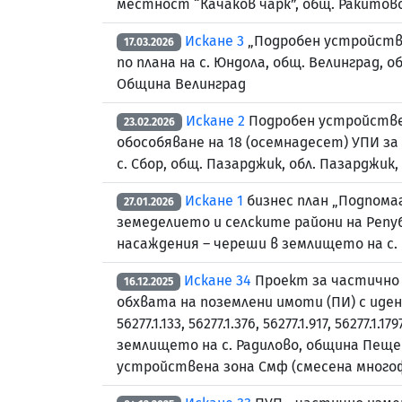
местност “Качаков чарк”, общ. Ракитов
Искане 3
„Подробен устройствен
17.03.2026
по плана на с. Юндола, общ. Велинград, 
Община Велинград
Искане 2
Подробен устройствен 
23.02.2026
обособяване на 18 (осемнадесет) УПИ з
с. Сбор, общ. Пазарджик, обл. Пазарджик
Искане 1
бизнес план „Подпома
27.01.2026
земеделието и селските райони на Репуб
насаждения – череши в землището на с.
Искане 34
Проект за частично 
16.12.2025
обхвата на поземлени имоти (ПИ) с идентифика
56277.1.133, 56277.1.376, 56277.1.917, 56277.1
землището на с. Радилово, община Пещера
устройствена зона Смф (смесена многоф