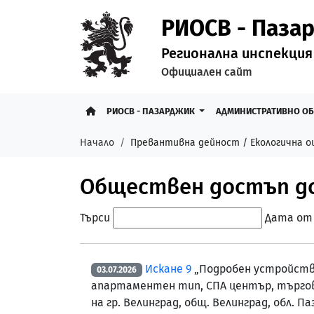
РИОСВ - Паза
Регионална инспекция
Официален сайт
РИОСВ - ПАЗАРДЖИК
АДМИНИСТРАТИВНО О
Начало
Превантивна дейност / Екологична о
Обществен достъп до 
Търси
Дата от
Искане 9
„Подробен устройствен
03.07.2026
апартаментен тип, СПА център, търгови
на гр. Велинград, общ. Велинград, обл. П