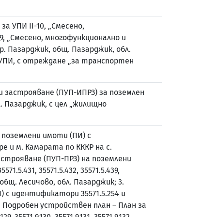
а УПИ II-10, „Смесено,
9, „Смесено, многофункционално и
. Пазарджик, общ. Пазарджик, обл.
 УПИ, с отреждане „за транспортен
и застрояване (ПУП-ИПРЗ) за поземлен
л. Пазарджик, с цел „жилищно
 поземлени имоти (ПИ) с
дере и м. Камарата по КККР на с.
застрояване (ПУП-ПРЗ) на поземлени
571.5.431, 35571.5.432, 35571.5.439,
, общ. Лесичово, обл. Пазарджик; 3.
) с идентификатори 35571.5.254 и
 4. Подробен устройствен план – План за
5571.9.130, 35571.9.131, 35571.9.132,