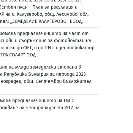
ойствен план – План за регулация и
 на с. Калугерово, общ. Лесичово, обл.
жител: „ЗЕМЕДЕЛИЕ КАЛУГЕРОВО“ ЕООД.
 промяна предназначението на част от
а основи и съоръжения за фотоволтаичен
 достъп до ФЕЦ и до ПИ с идентификатор
ЕКТРА СОЛАР“ ООД
ане на млади земеделски стопани в
 Република България за периода 2023-
Виноградец, общ. Септември възложител:
смяна предназначението на ПИ с
особяване на четиринадесет УПИ за