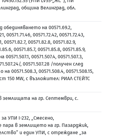
0450.152.55 (УПИ LV55-„ЖС“), ПИ
Велинград, община Велинград, обл.
д обединяването на 00571.69.2,
21, 00571.71.46, 00571.72.42, 00571.72.43,
1, 00571.82.7, 00571.82.8, 00571.82.9,
.85.6, 00571.85.7, 00571.85.8, 00571.85.9,
 00571.507.1, 00571.507.4, 00571.507.3,
0571.507.24/, 00571.507.28 /получен след
на 00571.508.3, 00571.508.4, 00571.508.15,
ност 150 MW, с възложител: РИАЛ СТЕЙТС
 землищата на гр. Септември, с.
а УПИ I-232, „Смесено,
 пара в землището на гр. Пазарджик,
лство“ и един УПИ, с отреждане „за