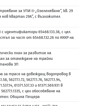
ояване за УПИ II-„Озеленяване“, кв. 29
н нов квартал 29А“, с възложител
 с идентификатори 65468.133.38, с цел
тъп за част от 65468.132.26 по КККР на
ически план за развитие на
план за отглеждане на трайни
етанова ЗП
а за трасе на довеждащ водопровод в
, 56277.1.72, 56277.1.76, 56277.1.94,
1.537.14, 61371.537.33 и 61371.569.931 в
277.1.1335, с цел обособяване на
жител: Община Пещера