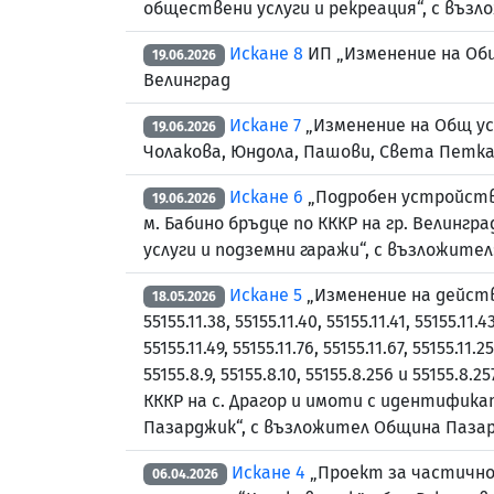
обществени услуги и рекреация“, с възл
Искане 8
ИП „Изменение на Общ
19.06.2026
Велинград
Искане 7
„Изменение на Общ ус
19.06.2026
Чолакова, Юндола, Пашови, Света Петка 
Искане 6
„Подробен устройстве
19.06.2026
м. Бабино бръдце по КККР на гр. Велингра
услуги и подземни гаражи“, с възложите
Искане 5
„Изменение на дейст
18.05.2026
55155.11.38, 55155.11.40, 55155.11.41, 55155.11.43
55155.11.49, 55155.11.76, 55155.11.67, 5515
55155.8.9, 55155.8.10, 55155.8.256 и 55155
КККР на с. Драгор и имоти с идентификатор
Пазарджик“, с възложител Община Паза
Искане 4
„Проект за частично 
06.04.2026