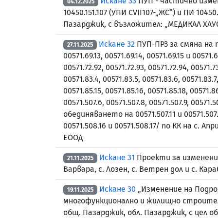
Искане 33
ПУП - частично измене
04.12.2025
10450.151.107 (УПИ CVII107-„ЖС“) и ПИ 104
Пазарджик, с възложител: „МЕДИКАЛ ХАУ
Искане 32
ПУП-ПРЗ за смяна на п
27.11.2025
00571.69.13, 00571.69.14, 00571.69.15 и 00571.6
00571.72.92, 00571.72.93, 00571.72.94, 00571.73
00571.83.4, 00571.83.5, 00571.83.6, 00571.83.7,
00571.85.15, 00571.85.16, 00571.85.18, 00571
00571.507.6, 00571.507.8, 00571.507.9, 00571.5
обединяването на 00571.507.11 и 00571.507.
00571.508.16 и 00571.508.17/ по КК на с.
ЕООД
Искане 31
Проекти за изменение
21.11.2025
Варвара, с. Лозен, с. Ветрен дол и с. К
Искане 30
„Изменение на Подроб
19.11.2025
многофункционално и жилищно строителст
общ. Пазарджик, обл. Пазарджик, с цел