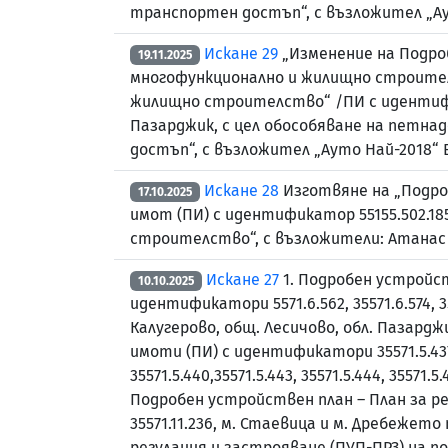
транспортен достъп“, с възложител „А
Искане 29
„Изменение на Подроб
19.11.2025
многофункционално и жилищно строителст
жилищно строителство“ /ПИ с идентифика
Пазарджик, с цел обособяване на петн
достъп“, с възложител „Ауто Най-2018“
Искане 28
Изготвяне на „Подроб
17.10.2025
имот (ПИ) с идентификатор 55155.502.185
строителство“, с възложители: Атана
Искане 27
1. Подробен устройст
10.10.2025
идентификатори 5571.6.562, 35571.6.574, 355
Калугерово, общ. Лесичово, обл. Пазардж
имоти (ПИ) с идентификатори 35571.5.437, 3557
35571.5.440,35571.5.443, 35571.5.444, 35571
Подробен устройствен план – План за ре
35571.11.236, м. Стаевица и м. Дребежето
регулация и застрояване (ПУП-ПРЗ) на позем