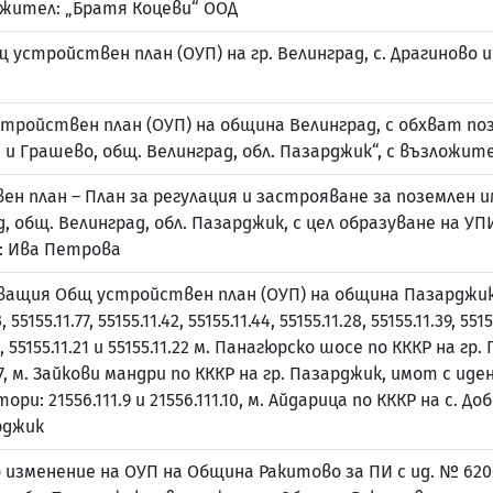
ожител: „Братя Коцеви“ ООД
 устройствен план (ОУП) на гр. Велинград, с. Драгиново
тройствен план (ОУП) на община Велинград, с обхват п
и Грашево, общ. Велинград, обл. Пазарджик“, с възложит
н план – План за регулация и застрояване за поземлен и
д, общ. Велинград, обл. Пазарджик, с цел образуване на УП
л: Ива Петрова
ващия Общ устройствен план (ОУП) на община Пазарджи
, 55155.11.77, 55155.11.42, 55155.11.44, 55155.11.28, 55155.11.39, 551
5.11.25, 55155.11.21 и 55155.11.22 м. Панагюрско шосе по КККР 
.8.257, м. Зайкови мандри по КККР на гр. Пазарджик, имот с 
и: 21556.111.9 и 21556.111.10, м. Айдарица по КККР на с. Д
рджик
изменение на ОУП на Община Ракитово за ПИ с ид. № 6200