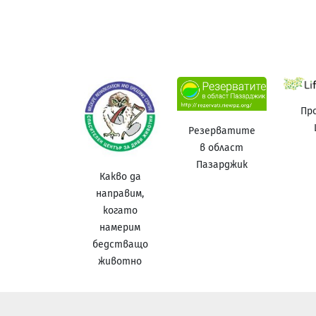
Пр
Резерватите
в област
Пазарджик
Какво да
направим,
когато
намерим
бедстващо
животно