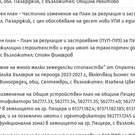
о, обл. Пазарджик, с възложител: Община Ракитово
 план – Частично изменение на План за регулация и застр
обл. Пазарджик, с цел обособяване на десет нови УПИ и еди
план – План за регулация и застрояване (ПУП‑ПРЗ) за ПИ
а жилищно строителство и един имот за транспортен дос
, с възложител: Стоян Фингаров
гане на много малки земеделски стопанства“ от Стратег
лика България за периода 2023-2027 г., включващ Бизнес 
 Виноградец, общ. Септември, с възложител: Изабела Цв
изменение на Общия устройствен план на община Пещер
тори 56277.1.33, 56277.1.34, 56277.1.35; 56277.1.40; 56277.1.58
.1797 в землището на гр. Пещера и 61371.182.4; 61371.182.185; 6137
, и за поземлени имоти с идентификатори 56277.1.1245 и 56
ункционална зона) в землището на гр. Пещера, с възло