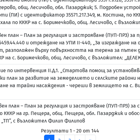
алугерово, общ. Лесичово, обл. Пазарджик; 5. Подробен устр
 (ПИ) с идентификатор 35571.217.349, м. Костина, по КККР
ахала по КККР на с. Боримечково, общ. Лесичово, с възло
н план – План за регулация и застрояване (ПУП-ПРЗ) за
59.44.440 и отреждане на УПИ II-440, „За изграждане н
ект, разположен върху повърхността на терена за пътен
ККР на с. Боримечково, общ. Лесичово, с възложител: „ДЕЛ
е по интервенция II.Д.1. „Стартова помощ за установяв
 план за развитие на земеделието и селските райони на
ждане на трайни насаждения - череши в землището на с. 
н план – План за регулация и застрояване (ПУП-ПРЗ) за 
по КККР на гр. Пещера, общ. Пещера, обл. Пазарджик и об
„ТП“, с възложител Филип Филипов
Резултати 1 - 20 от 144