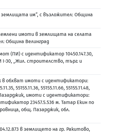
 и землищата им“, с възложител: Община
оземлени имоти в землищата на селата
ел: Община Велинград
мот (ПИ) с идентификатор 10450.147.30,
И I-30, „Жил. строителство, търг. и
к в обхват имоти с идентификатори:
55.11.35, 55155.11.36, 55155.11.66, 55155.11.48,
на гр. Пазарджик, имоти с идентификатори:
идентификатор 23457.5.536 м. Татар Екин по
обровница, общ. Пазарджик, обл.
4.12.873 в землището на гр. Ракитово,