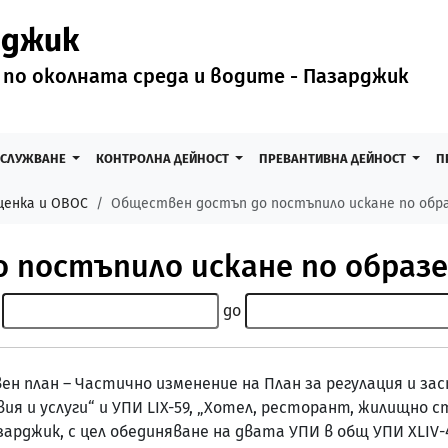
рджик
 по околната среда и водите - Пазарджик
БСЛУЖВАНЕ
КОНТРОЛНА ДЕЙНОСТ
ПРЕВАНТИВНА ДЕЙНОСТ
П
ценка и ОВОС
Обществен достъп до постъпило искане по образ
постъпило искане по образец
до
 план – Частично изменение на План за регулация и заст
я и услуги“ и УПИ LIX-59, „Хотел, ресторант, жилищно с
азарджик, с цел обединяване на двата УПИ в общ УПИ ХLIV-4