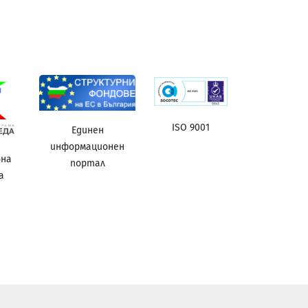
ISO 9001
Единен
информационен
вна
портал
а
а