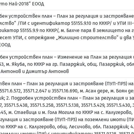
уто Най-2018“ ЕООД
ен устройствен план – План за регулация и застрояване з
во“ /ПИ с идентификатор 55155.9.10 по КККР/ и УПИ III-
тор 55155.9.9 по КККР/, м. Бахче пара в землището на гр
адесет УПИ, с отреждане „Жилищно строителство“ и два
 ЕООД
ен устройствен план – Изменение на План за регулация 
3, м. Якуба, по КККР на гр. Пазарджик, общ. Пазарджик, об
с Антонов и Димитър Антонов
вен план – План за регулация и застрояване (ПУП-ПРЗ) на
71.6.572, 35571.2.647 и 35571.16.690, м. Асан дере, м. Боян 
ик; 2. Подробен устройствен план – План за регулация и 
1.5.438, 35571.5.258, 35571.5.138, 35571.5.429, 35571.5.430, 35
.5.445, м. Стаевица и м. Гола Могила по КККР на с. Калугерово
гулация и застрояване (ПУП-ПРЗ) на поземлени имоти (ПИ
 по КККР на с. Калугерово, общ. Лесичово, обл. Пазарджик;
лени имоти (ПИ) с идентификатори 35571.9.128, 35571.9.129, 3