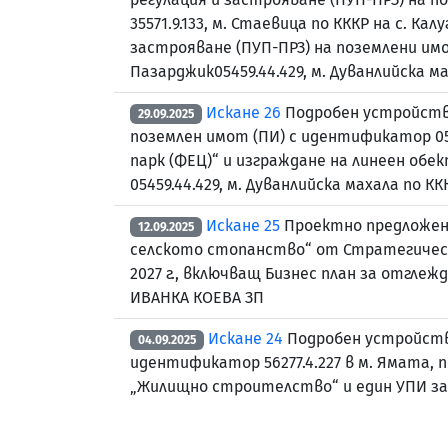
35571.9.133, м. Стаевица по КККР на с. К
застрояване (ПУП-ПРЗ) на поземлени имоти
Пазарджик05459.44.429, м. Дуванлийска м
Искане 26
Подробен устройстве
29.09.2025
поземлен имот (ПИ) с идентификатор 054
парк (ФЕЦ)“ и изграждане на линеен об
05459.44.429, м. Дуванлийска махала по К
Искане 25
Проектно предложени
12.09.2025
селското стопанство“ от Стратегически
2027 г., включващ Бизнес план за отгле
ИВАНКА КОЕВА ЗП
Искане 24
Подробен устройстве
04.09.2025
идентификатор 56277.4.227 в м. Ямата, 
„Жилищно строителство“ и един УПИ за 