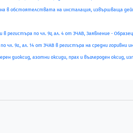
омяна в обстоятелствата на инсталация, извършваща дей
 регистъра по чл. 9г, ал. 4 от ЗЧАВ, Заявление - Образец
чл. 9г., ал. 14 от ЗЧАВ в регистъра на средни горивни и
ен диоксид, азотни оксиди, прах и въглероден оксид, из