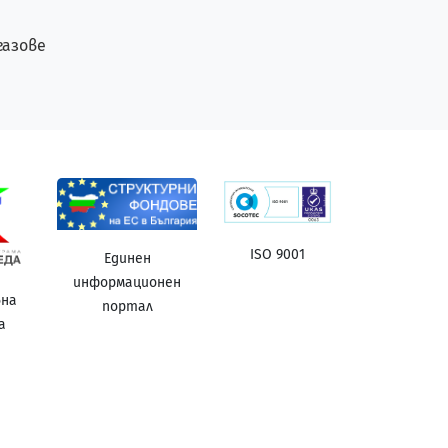
газове
ISO 9001
Единен
информационен
вна
портал
а
а