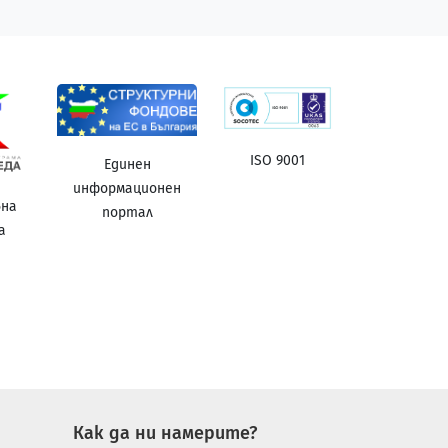
ISO 9001
Единен
информационен
вна
портал
а
а
Как да ни намерите?