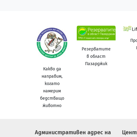
Пр
Резерватите
в област
Пазарджик
Какво да
направим,
когато
намерим
бедстващо
животно
Административен адрес на
Цент