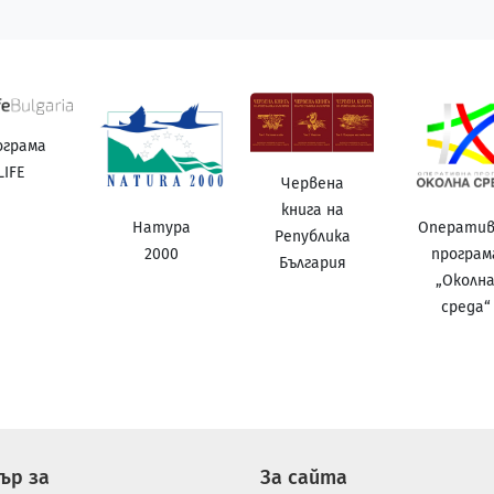
ограма
LIFE
Червена
книга на
Натура
Операти
Република
2000
програм
България
„Околн
среда“
ър за
За сайта