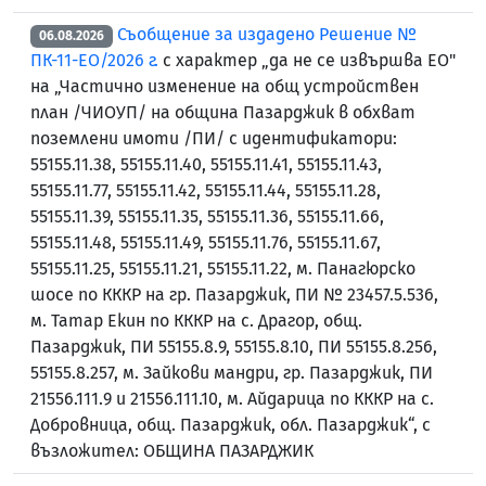
Съобщение за издадено Решение №
06.08.2026
ПК-11-ЕО/2026 г.
с характер „да не се извършва ЕО"
на „Частично изменение на общ устройствен
план /ЧИОУП/ на община Пазарджик в обхват
поземлени имоти /ПИ/ с идентификатори:
55155.11.38, 55155.11.40, 55155.11.41, 55155.11.43,
55155.11.77, 55155.11.42, 55155.11.44, 55155.11.28,
55155.11.39, 55155.11.35, 55155.11.36, 55155.11.66,
55155.11.48, 55155.11.49, 55155.11.76, 55155.11.67,
55155.11.25, 55155.11.21, 55155.11.22, м. Панагюрско
шосе по КККР на гр. Пазарджик, ПИ № 23457.5.536,
м. Татар Екин по КККР на с. Драгор, общ.
Пазарджик, ПИ 55155.8.9, 55155.8.10, ПИ 55155.8.256,
55155.8.257, м. Зайкови мандри, гр. Пазарджик, ПИ
21556.111.9 и 21556.111.10, м. Айдарица по КККР на с.
Добровница, общ. Пазарджик, обл. Пазарджик“, с
възложител: ОБЩИНА ПАЗАРДЖИК