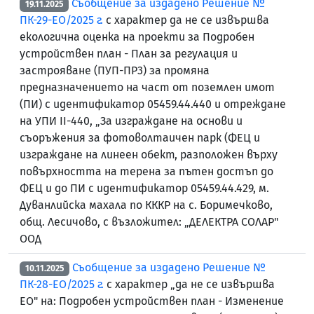
Съобщение за издадено Решение №
19.11.2025
ПК-29-ЕО/2025 г.
с характер да не се извършва
екологична оценка на проекти за Подробен
устройствен план - План за регулация и
застрояване (ПУП-ПР3) за промяна
предназначението на част от поземлен имот
(ПИ) с идентификатор 05459.44.440 и отреждане
на УПИ II-440, „За изграждане на основи и
съоръжения за фотоволтаичен парк (ФЕЦ и
изграждане на линеен обект, разположен върху
повърхността на терена за пътен достъп до
ФЕЦ и до ПИ с идентификатор 05459.44.429, м.
Дуванлийска махала по КККР на с. Боримечково,
общ. Лесичово, с възложител: „ДЕЛЕКТРА СОЛАР"
ООД
Съобщение за издадено Решение №
10.11.2025
ПК-28-ЕО/2025 г.
с характер „да не се извършва
ЕО" на: Подробен устройствен план - Изменение