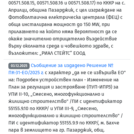
00571.508.15, 00571.508.16 и 00571.508.17) по КККР на с.
Априлци, община Пазарджик, с цел изграждане на
Фотоволтаична електрическа централа (ФЕЦ) с
обща инсталирана мощност до 150 MW, при
прилагането на който няма вероятност да се
окаже значително отрицателно въздействие
върху околната среда и човешкото здраве, с
възложител: „РИАЛ СТЕЙТС“ ЕООД
Съобщение за издадено Решение №
03.12.2025
ПК-31-ЕО/2025 г.
с характер „да не се извършва ЕО"
на: Подробен устройствен план - Изменение на
План за регулация и застрояване (ПУП-ИПРЗ) за
УПИ II-10, „Смесено, многофункционално и
жилищно строителство" /ПИ с идентификатор
55155.9.10 по КККР/ и УПИ III-9, „Смесено,
многофункционално и жилищно строителство" /
ПИ с идентификатор 55155.9.9 по КККР/, м. Бахче
пара в землището на гр. Пазарджик, общ.