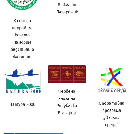
в област
Пазарджик
Какво да
направим,
когато
намерим
бедстващо
животно
Червена
книга на
Оперативна
Натура 2000
Република
програма
България
„Околна
среда“