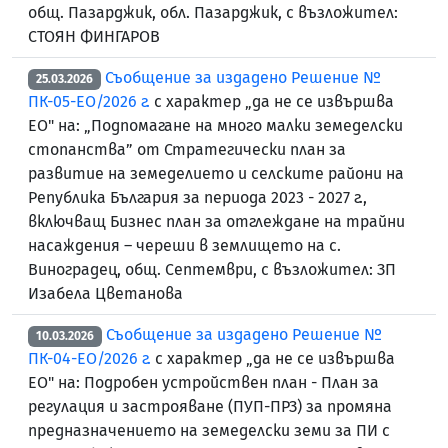
общ. Пазарджик, обл. Пазарджик, с възложител:
СТОЯН ФИНГАРОВ
Съобщение за издадено Решение №
25.03.2026
ПК-05-ЕО/2026 г.
с характер „да не се извършва
ЕО" на: „Подпомагане на много малки земеделски
стопанства” от Стратегически план за
развитие на земеделието и селските райони на
Република България за периода 2023 - 2027 г.,
включващ Бизнес план за отглеждане на трайни
насаждения – череши в землището на с.
Виноградец, общ. Септември, с възложител: ЗП
Изабела Цветанова
Съобщение за издадено Решение №
10.03.2026
ПК-04-ЕО/2026 г.
с характер „да не се извършва
ЕО" на: Подробен устройствен план - План за
регулация и застрояване (ПУП-ПРЗ) за промяна
предназначението на земеделски земи за ПИ с