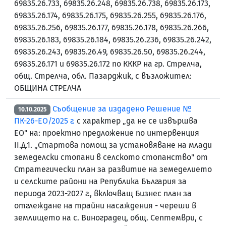
69835.26.733, 69835.26.248, 69835.26.738, 69835.26.173,
69835.26.174, 69835.26.175, 69835.26.255, 69835.26.176,
69835.26.256, 69835.26.177, 69835.26.178, 69835.26.266,
69835.26.183, 69835.26.184, 69835.26.236, 69835.26.242,
69835.26.243, 69835.26.49, 69835.26.50, 69835.26.244,
69835.26.171 и 69835.26.172 по КККР на гр. Стрелча,
общ. Стрелча, обл. Пазарджик, с възложител:
ОБЩИНА СТРЕЛЧА
Съобщение за издадено Решение №
10.10.2025
ПК-26-ЕО/2025 г.
с характер „да не се извършва
ЕО" на: проектно предложение по интервенция
II.Д.1. „Стартова помощ за установяване на млади
земеделски стопани в селското стопанство" от
Стратегически план за развитие на земеделието
и селските райони на Република България за
периода 2023-2027 г., включващ Бизнес план за
отглеждане на трайни насаждения - череши в
землището на с. Виноградец, общ. Септември, с