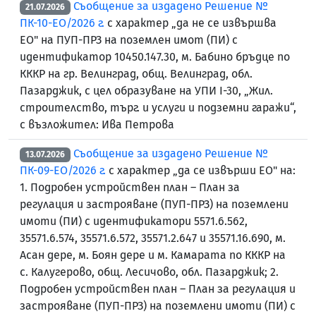
Съобщение за издадено Решение №
21.07.2026
ПК-10-ЕО/2026 г.
с характер „да не се извършва
ЕО" на ПУП-ПРЗ на поземлен имот (ПИ) с
идентификатор 10450.147.30, м. Бабино бръдце по
КККР на гр. Велинград, общ. Велинград, обл.
Пазарджик, с цел образуване на УПИ I-30, „Жил.
строителство, търг. и услуги и подземни гаражи“,
с възложител: Ива Петрова
Съобщение за издадено Решение №
13.07.2026
ПК-09-ЕО/2026 г.
с характер „да се извърши ЕО" на:
1. Подробен устройствен план – План за
регулация и застрояване (ПУП-ПРЗ) на поземлени
имоти (ПИ) с идентификатори 5571.6.562,
35571.6.574, 35571.6.572, 35571.2.647 и 35571.16.690, м.
Асан дере, м. Боян дере и м. Камарата по КККР на
с. Калугерово, общ. Лесичово, обл. Пазарджик; 2.
Подробен устройствен план – План за регулация и
застрояване (ПУП-ПРЗ) на поземлени имоти (ПИ) с