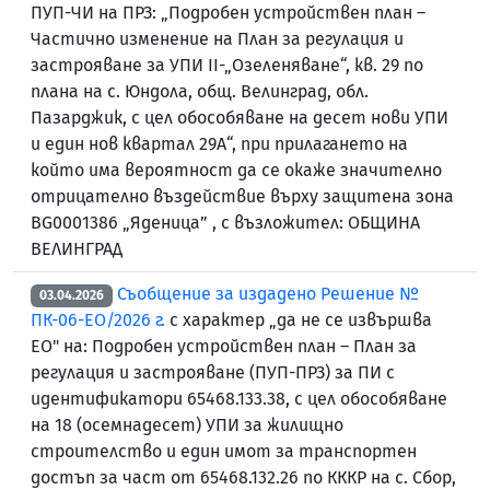
ПУП-ЧИ на ПРЗ: „Подробен устройствен план –
Частично изменение на План за регулация и
застрояване за УПИ II-„Озеленяване“, кв. 29 по
плана на с. Юндола, общ. Велинград, обл.
Пазарджик, с цел обособяване на десет нови УПИ
и един нов квартал 29А“, при прилагането на
който има вероятност да се окаже значително
отрицателно въздействие върху защитена зона
BG0001386 „Яденица” , с възложител: ОБЩИНА
ВЕЛИНГРАД
Съобщение за издадено Решение №
03.04.2026
ПК-06-ЕО/2026 г.
с характер „да не се извършва
ЕО" на: Подробен устройствен план – План за
регулация и застрояване (ПУП‑ПРЗ) за ПИ с
идентификатори 65468.133.38, с цел обособяване
на 18 (осемнадесет) УПИ за жилищно
строителство и един имот за транспортен
достъп за част от 65468.132.26 по КККР на с. Сбор,