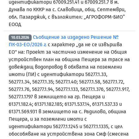
идентификатори 67009.251.41 и 67009.251.7 в м.
Дунава по КККР на с. Славовица, общ. Септември,
обл. Пазарджик, с възложител: „АГРОФОРМ-БИО“
ЕООД
Съобщение за издадено Решение №
10.03.2026
ПК-03-ЕО/2026 г.
с характер „да не се извършва
ЕО" на: Проект за частично изменение на Общия
устройствен план на община Пещера за трасе на
довеждащ водопровод в обхвата на поземлени
имоти (ПИ) с идентификатори 56277.1.33,
56277.1.34, 56277.1.35; 56277.1.40; 56277.1.58, 56277.1.72,
56277.1.76, 56277.1.94, 56277.1.133, 56277.1.376, 56277.1.917,
56277.1.1797 в землището на гр. Пещера и
61371.182.4; 61371.182.185; 61371.537.14, 61371.537.33 и
61371.569.931 в землището на с. Радилово, община
Пещера, и за поземлени имоти с
идентификатори 56277.1.1245 и 56277.1.1335, с цел
обособяване на устройствена зона Смф (смесена