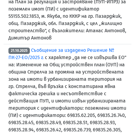
на План за регулация и застрояване (ПУП-ИПРЗ) за
поземлен имот (ПИ) с идентификатор
55155.502.1853, м. Якуба, по КККР на гр. Пазарджик,
общ. Пазарджик, обл. Пазарджик, с цел „жилищно
строителство", с възложители: Атанас Антонов,
Димитър Антонов
Съобщение за издадено Решение №
21.10.2025
ПК-27-ЕО/2025 г.
с характер „да не се извършва ЕО"
на: Изменение на Общ устройствен план (ОУП) на
община Стрелча за промяна на устройствената
зона на имоти в урбанизираната територия на
гр. Стрелча, във връзка с констатирана явна
фактическа грешка и несъответствие с
действащия ПУП, и имоти извън урбанизираната
територия с идентификатори: поземлени имоти
(ПИ) с идентификатори: 69835.62.205, 69835.26.740,
69835.28.45, 69835.28.49, 69835.28.51, 69835.28.93,
69835.28.94, 69835.26.42, 69835.26.739, 69835.26.305,