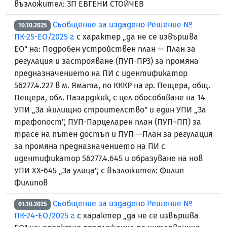
възложител: ЗП ЕВГЕНИ СТОЙЧЕВ
Съобщение за издадено Решение №
10.10.2025
ПК-25-ЕО/2025 г.
с характер „да не се извършва
ЕО" на: Подробен устройствен план — План за
регулация и застрояване (ПУП-ПРЗ) за промяна
предназначението на ПИ с идентификатор
56277.4.227 в м. Ямата, по КККР на гр. Пещера, общ.
Пещера, обл. Пазарджик, с цел обособяване на 14
УПИ „За жилищно строителство" и един УПИ „За
трафопост", ПУП-Парцеларен план (ПУП¬ПП) за
трасе на пътен достъп и ПУП —План за регулация
за промяна предназначението на ПИ с
идентификатор 56277.4.645 и образуване на нов
УПИ ХХ-645 „За улица", с възложител: Филип
Филипов
Съобщение за издадено Решение №
01.10.2025
ПК-24-ЕО/2025 г.
с характер „да не се извършва