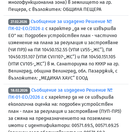
многофункционална зона) в землището на гр.
Пещера, с възложител: ОБЩИНА ПЕЩЕРА
Съобщение за издадено Решение №
27.02.2026
ПК-02-ЕО/2026 г.
с характер „да не се извършва
ЕО" на: Подробен устройствен план - частично
изменение на плана за регулация и застрояване
(ЧИ ПРЗ) на ПИ 10450.152.55 (УПИ LV55-„ЖС“), ПИ
10450.151.107 (УПИ CVII107-„ЖС“) и ПИ 10450.151.105
(УПИ CV105-„ЖС“) в м. Санаториума по КККР на гр.
Велинград, община Велинград, обл. Пазарджик, с
възложител: „МЕДИКАЛ ХАУС“ ЕООД
Съобщение за издадено Решение №
18.02.2026
ПК-01-ЕО/2026 г.
с харектер да не се извършва
екологична оценка на: подробен устройствен
план - план за регулация и застрояване (ПУП-ПРЗ)
за смяна на предназначението на поземлени
имоти с идентификатори: 00571.69.5, 00571.69.25