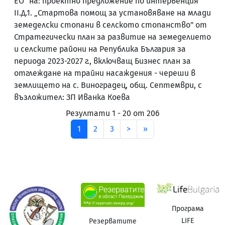
ЕО" на: проектно предложение по интервенция
II.Д.1. „Стартова помощ за установяване на млади
земеделски стопани в селското стопанство" от
Стратегически план за развитие на земеделието
и селските райони на Република България за
периода 2023-2027 г., включващ Бизнес план за
отглеждане на трайни насаждения - череши в
землището на с. Виноградец, общ. Септември, с
възложител: ЗП Иванка Коева
Резултати 1 - 20 от 206
след
последена
1
2
3
>
»
Програма
LIFE
Резерватите