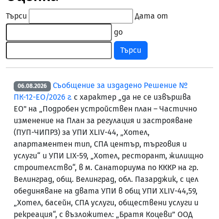
Търси
Дата от
до
Търси
Съобщение за издадено Решение №
06.08.2026
ПК-12-ЕО/2026 г.
с характер „да не се извършва
ЕО" на „Подробен устройствен план – Частично
изменение на План за регулация и застрояване
(ПУП-ЧИПРЗ) за УПИ ХLIV-44, „Хотел,
апартаментен тип, СПА център, търговия и
услуги“ и УПИ LIX-59, „Хотел, ресторант, жилищно
строителство“, в м. Санаториума по КККР на гр.
Велинград, общ. Велинград, обл. Пазарджик, с цел
обединяване на двата УПИ в общ УПИ ХLIV-44,59,
„Хотел, басейн, СПА услуги, обществени услуги и
рекреация“, с възложител: „Братя Коцеви” ООД