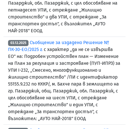
Пазарджик, обл. Пазарджик, с цел обособяване на
петнадесет УПИ, с отреждане „Жилищно
строителство" и два УПИ, с отреждане „За
транспортен достъп", с възложител „АУТО
НАЙ-2018" ЕООД
Съобщение за издадено Решение №
03.12.2025
ПК-30-ЕО/2025 г.
с характер „да не се извършва
ЕО" на: Подробен устройствен план — Изменение
на План за регулация и застрояване (ПУП-ИПРЗ) за
УПИ I-232, „Смесено, многофункционално и
жилищно строителство" /ПИ с идентификатор
55155.9.232 по КККР/, м. Бахче пара в землището на
гр. Пазарджик, общ. Пазарджик, обл. Пазарджик, с
цел обособяване на шест УПИ, с отреждане
„Жилищно строителство" и един УПИ, с
отреждане „За транспортен достъп", с
възложител: „АУТО НАЙ-2018" ЕООД