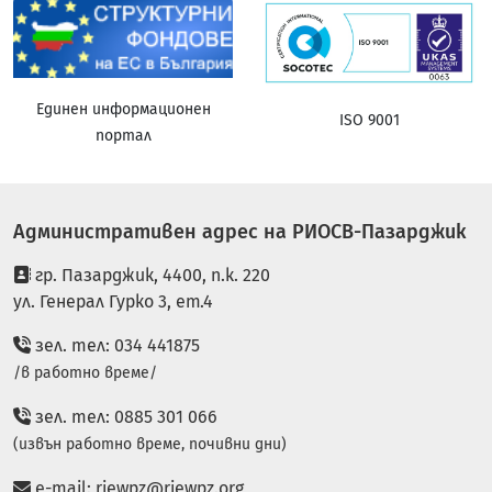
Единен информационен
ISO 9001
портал
Административен адрес на РИОСВ-Пазарджик
гр. Пазарджик, 4400, п.к. 220
ул. Генерал Гурко 3, ет.4
зел. тел: 034 441875
/в работно време/
зел. тел: 0885 301 066
(извън работно време, почивни дни)
e-mail:
riewpz@riewpz.org