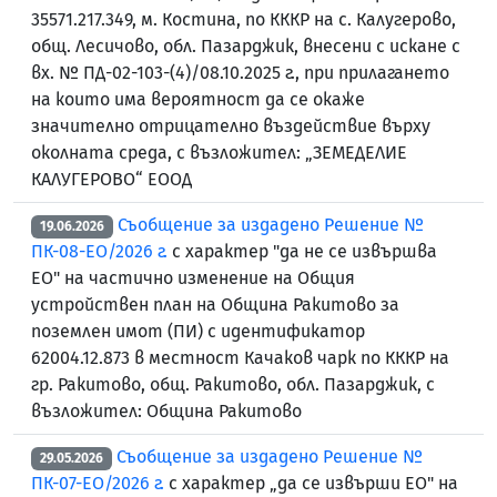
35571.217.349, м. Костина, по КККР на с. Калугерово,
общ. Лесичово, обл. Пазарджик, внесени с искане с
вх. № ПД-02-103-(4)/08.10.2025 г., при прилагането
на които има вероятност да се окаже
значително отрицателно въздействие върху
околната среда, с възложител: „ЗЕМЕДЕЛИЕ
КАЛУГЕРОВО“ ЕООД
Съобщение за издадено Решение №
19.06.2026
ПК-08-ЕО/2026 г.
с характер "да не се извършва
ЕО" на частично изменение на Общия
устройствен план на Община Ракитово за
поземлен имот (ПИ) с идентификатор
62004.12.873 в местност Качаков чарк по КККР на
гр. Ракитово, общ. Ракитово, обл. Пазарджик, с
възложител: Община Ракитово
Съобщение за издадено Решение №
29.05.2026
ПК-07-ЕО/2026 г.
с характер „да се извърши ЕО" на