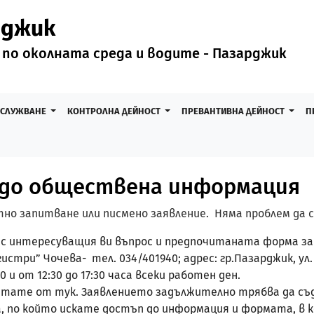
рджик
 по околната среда и водите - Пазарджик
БСЛУЖВАНЕ
КОНТРОЛНА ДЕЙНОСТ
ПРЕВАНТИВНА ДЕЙНОСТ
П
 до обществена информация
но запитване или писмено заявление. Няма проблем да с
с интересуващия ви въпрос и предпочитаната форма за 
три” Чочева- тел. 034/401940; адрес: гр.Пазарджик, ул.
 и от 12:30 до 17:30 часа всеки работен ден.
атате от тук. Заявлението задължително трябва да съд
, по който искате достъп до информация и формата, в 