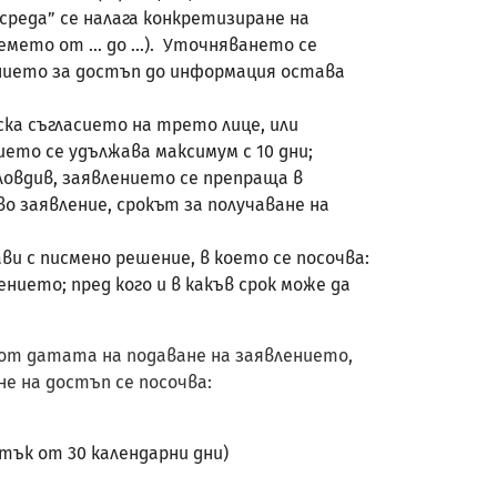
реда” се налага конкретизиране на
мето от ... до ...). Уточняването се
лението за достъп до информация остава
ска съгласието на трето лице, или
ето се удължава максимум с 10 дни;
ловдив, заявлението се препраща в
о заявление, срокът за получаване на
и с писмено решение, в което се посочва:
нието; пред кого и в какъв срок може да
 от датата на подаване на заявлението,
е на достъп се посочва:
тък от 30 календарни дни)