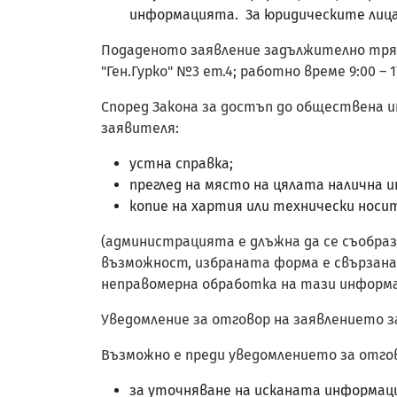
информацията. За юридическите лица
Подаденото заявление задължително трябв
"Ген.Гурко" №3 ет.4; работно време 9:00 – 17
Според Закона за достъп до обществена и
заявителя:
устна справка;
преглед на място на цялата налична 
копие на хартия или технически носи
(администрацията е длъжна да се съобраз
възможност, избраната форма е свързана 
неправомерна обработка на тази информац
Уведомление за отговор на заявлението з
Възможно е преди уведомлението за отго
за уточняване на исканата информаци