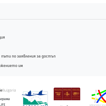
ция
пъти по заявления за достъп
вижението им
ограма
LIFE