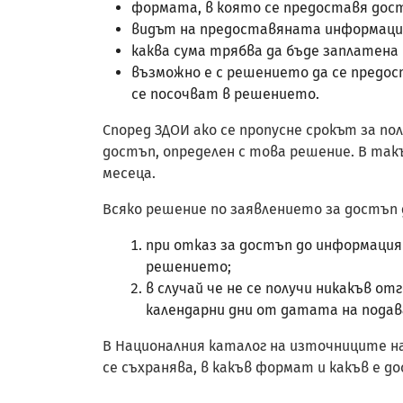
формата, в която се предоставя дос
видът на предоставяната информация
каква сума трябва да бъде заплатена
възможно е с решението да се предо
се посочват в решението.
Според ЗДОИ ако се пропусне срокът за по
достъп, определен с това решение. В так
месеца.
Всяко решение по заявлението за достъп 
при отказ за достъп до информация 
решението;
в случай че не се получи никакъв о
календарни дни от датата на подав
В Националния каталог на източниците на
се съхранява, в какъв формат и какъв е д