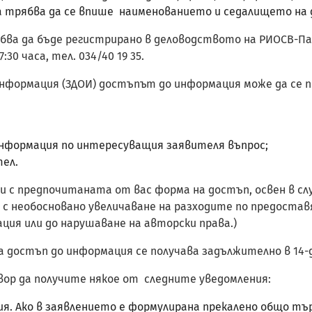
 трябва да се впише наименованието и седалището на
а да бъде регистрирано в деловодството на РИОСВ-Пазар
:30 часа, тел. 034/40 19 35.
нформация (ЗДОИ) достъпът до информация може да се по
информация по интересуващия заявителя въпрос;
тел.
и с предпочитаната от вас форма на достъп, освен в сл
с необосновано увеличаване на разходите по предостав
ия или до нарушаване на авторски права.)
а достъп до информация се получава задължително в 14-
вор да получите някое от следните уведомления:
я. Ако в заявлението е формулирана прекалено общо тъ