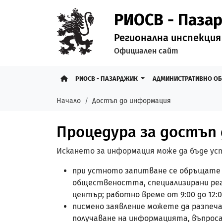
РИОСВ - Паза
Регионална инспекция
Официален сайт
РИОСВ - ПАЗАРДЖИК
АДМИНИСТРАТИВНО О
Начало
Достъп до информация
Процедура за достъп
Искането за информация може да бъде уст
при устното запитване се обръщате 
обществеността, специализирани регис
център; работно време от 9:00 до 12:00
писмено заявление можете да разпеч
получаване на информацията, въпроса