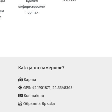
Единен
информационен
вна
портал
а
а
Как да ни намерите?
Карта
GPS: 42.1901871, 24.3348365
Контакти
Обратна връзка