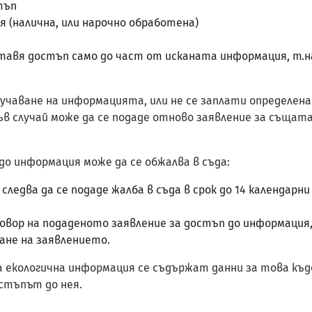
тъп
 (налична, или нарочно обработена)
ставя достъп само до част от исканата информация, т.
лучаване на информацията, или не се заплати определенат
ъв случай може да се подаде отново заявление за същата
до информация може да се обжалва в съда:
следва да се подаде жалба в съда в срок до 14 календарн
тговор на подаденото заявление за достъп до информация,
ане на заявлението.
 екологична информация се съдържат данни за това къд
остъпът до нея.