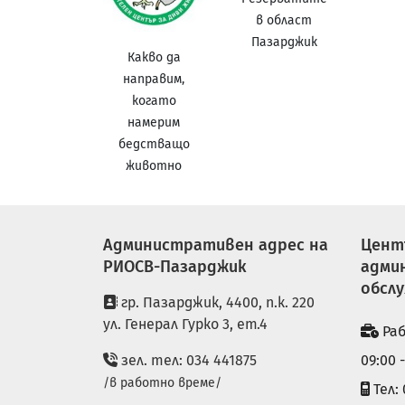
в област
Пазарджик
Какво да
направим,
когато
намерим
бедстващо
животно
Административен адрес на
Цент
РИОСВ-Пазарджик
адми
обсл
гр. Пазарджик, 4400, п.к. 220
ул. Генерал Гурко 3, ет.4
Раб
зел. тел: 034 441875
09:00 
/в работно време/
Тел: 