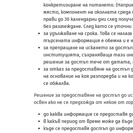
конкретизиране на питането. (Наприм
място, компонент на околната среда и 
прави до 30 календарни дни след полу
без разглеждане. След като се уточни
за удължаване на срока. Това се нала
търсената информация е обемна и е н
за препращане на искането за достъп
институцията, съхраняваща тази инфор
решение за достъп тече от датата, 
за отказ за предоставяне на достъп 
на основание на коя разпоредба и на 
се обжалва.
Решение за предоставяне на достъп до ис
освен ако не се предхожда от някое от г
до каква информация се предоставя 
в какъв период от време може да бъде
къде се предоставя достъп до инфор