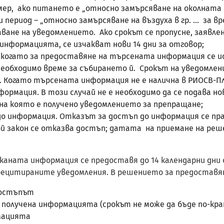
ер, ако питането е „относно замърсяване на околната с
период – „относно замърсяване на въздуха в гр. ... за вре
чаване на уведомлението. Ако срокът се пропусне, заяв
 информацията, се изчакват нови 14 дни за отговор;
га когато за предоставяне на търсената информация се и
еобходимо време за събирането й. Срокът на уведомлени
. Когато търсената информация не е налична в РИОСВ-П
мация. В този случай не е необходимо да се подава нов
на която е получено уведомлението за препращане;
до информация. Отказът за достъп до информация се прав
кой закон сe отказва достъп; датата на приемане на реше
каната информация се предоставя до 14 календарни дни
орецитираните уведомления. В решението за предоставян
достъпът
 получена информацията (срокът не може да бъде по-кра
мацията