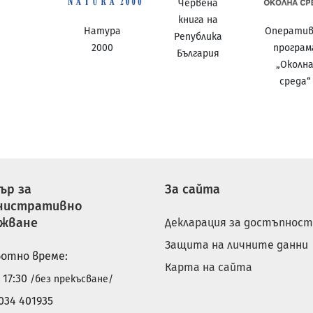
Червена
книга на
Натура
Операти
Република
2000
програм
България
„Околн
среда“
ър за
За сайта
нистративно
ужване
Декларация за достъпност
Защита на личните данни
отно време:
Карта на сайта
- 17:30
/без прекъсване/
034 401935