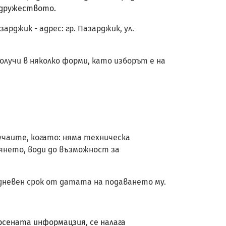
 дружеството.
джик - адрес: гр. Пазарджик, ул.
лучи в няколко форми, като изборът е на
учаите, когато: няма техническа
янето, води до възможност за
дневен срок от датата на подаването му.
рсената информацзия, се налага