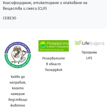
Класифициране, етикетиране и опаковане на
вещества и смеси (CLP)
СЕВЕЗО
Програма
LIFE
Резерватите
в област
Пазарджик
Какво да
направим,
когато
намерим
бедстващо
животно