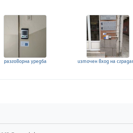
разговорна уредба
източен вход на сград