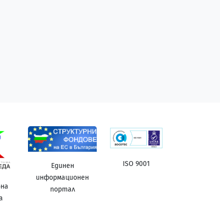
ISO 9001
Единен
информационен
вна
портал
а
а