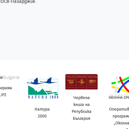
РИОСВ-Пазарджик
ограма
LIFE
Червена
книга на
Натура
Операти
Република
2000
програм
България
„Околн