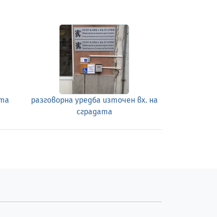
ата
разговорна уредба източен вх. на
сградата