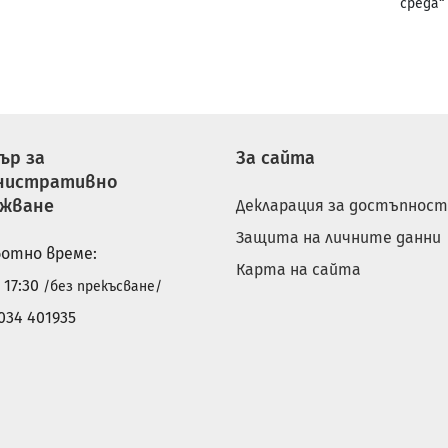
среда“
ър за
За сайта
нистративно
ужване
Декларация за достъпност
Защита на личните данни
отно време:
Карта на сайта
- 17:30
/без прекъсване/
034 401935