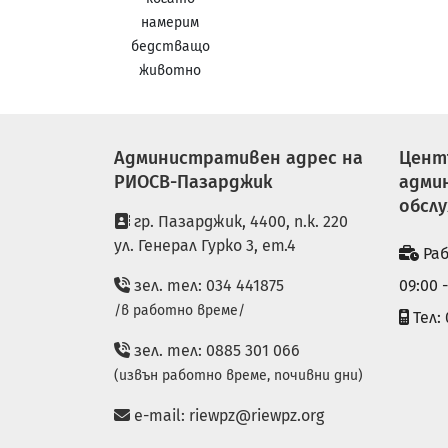
намерим
бедстващо
животно
Административен адрес на
Цент
РИОСВ-Пазарджик
адми
обсл
гр. Пазарджик, 4400, п.к. 220
ул. Генерал Гурко 3, ет.4
Раб
зел. тел: 034 441875
09:00 
/в работно време/
Тел: 
зел. тел: 0885 301 066
(извън работно време, почивни дни)
e-mail:
riewpz@riewpz.org