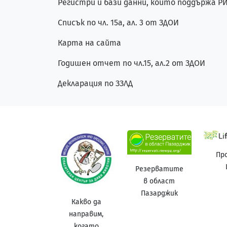
Регистри и бази данни, които поддържа 
Списък по чл. 15а, ал. 3 от ЗДОИ
Карта на сайта
Годишен отчет по чл.15, ал.2 от ЗДОИ
Декларация по ЗЗЛД
Пр
Резерватите
в област
Пазарджик
Какво да
направим,
когато