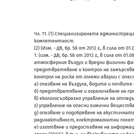
Чл. 11. (1) Специализираната администра
компетентност.
(2) (Изм. - ДВ, бр. 58 от 2012 г., в сила о
1. (изм. - ДВ, бр. 58 от 2012 г., в сила от
атмосферния въздух и вредни физични фак
предотвратяване и контрол на замърсяван
контрол на риска от големи аварии с опа
а) опазване на въздуха, водите и почвите
б) предотвратяване и ограничаване на п
в) екологосъобразно управление на отпад
г) управление на опасни химични веществ
д) опазване и подобряване на акустичнат
радиоактивност, електромагнитни полет
е) изготвяне и предоставяне на информац