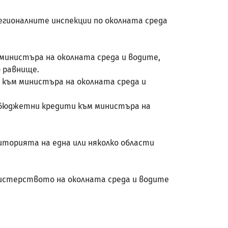
егионалните инспекции по околната среда
 министъра на околната среда и водите,
 равнище.
а към министъра на околната среда и
с бюджетни кредити към министъра на
иторията на една или няколко области
инистерството на околната среда и водите