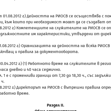
 сила от 01.08.2012 г.) Дейността на РИОСВ се осъществява
ции, към които при необходимост могат да се създават о
от 01.08.2012 г.) Компетенциите на служителите на РИОСВ 
 длъжностните им характеристики, утвърдени от дирек
а от 01.08.2012 г.) Организацията на дейността на всяка РИ
ключващ и правила за документооборота.
а от 10.04.2012 г.) (1) Работното време на служителите в р
часа дневно и 40 часа седмично.
 1 е с променливи граници от 7,30 до 18,30 ч., със задълж
 ч.
от 01.08.2012 г.) Директорът на РИОСВ с вътрешни правила 
работно време.
Раздел
II
.