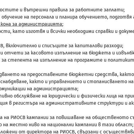
жностите и вътрешни правила за работните заплати;
 обучение на персонала и планира обучението, подготвя
акона за администрацията
;
сти, като изготвя и всички необходими справки и доку
В, включително и списъците за капиталови разходи;
шни отчети за касовото изпълнение на бюджета и извън
за степента на изпълнение на програмите и политикит
ходването на предоставените бюджетни средства, както
 снабдяване, както и управлението и стопанисването н
комуникации на администрацията;
ивно обслужване на юридически и физически лица на прин
ация в регистъра на административните структури и а
та на РИОСВ кампании за повишаване на общественото съ
 на местно ниво на национални кампании в тази област;
 възложени от директора на РИОСВ, свързани с осъществя