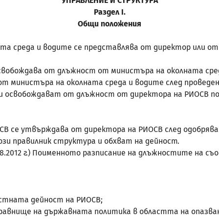
УПРАВЛЕНИЕ И СТРУКТУРА
Раздел
I
.
Общи положения
олната среда и водите се представлява от директор или
освобождава от длъжност от министъра на околната сре
от министъра на околната среда и водите след проведен
 и освобождават от длъжност от директора на РИОСВ по
ИОСВ се утвърждава от директора на РИОСВ след одобряв
зи правилник структура и обхват на дейност.
от 01.08.2012 г.) Поименното разписание на длъжностите н
лостната дейност на РИОСВ;
 равнище на държавната политика в областта на опазван