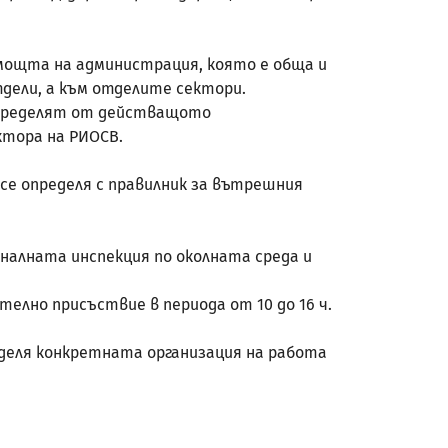
 с помощта на администрация, която е обща и
тдели, а към отделите сектори.
се определят от действащото
тора на РИОСВ.
ОСВ се определя с правилник за вътрешния
егионалната инспекция по околната среда и
ително присъствие в периода от 10 до 16 ч.
определя конкретната организация на работа