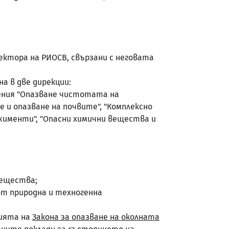
ектора на РИОСВ, свързани с неговата
ана в две дирекции:
равления "Опазване чистотата на
 и опазване на почвите", "Комплексно
жименти", "Опасни химични вещества и
вещества;
от природна и техногенна
нията на
Закона за опазване на околната