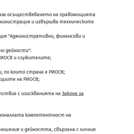
подпомага осъществяването на правомощията
администрация и извършва техническите
ирекция "Административни, финансови и
вни дейности":
РИОСВ и служителите;
, по които страна е РИОСВ;
кциите на РИОСВ;
тствие с изискванията на
Закона за
кционалната компетентност на
ношения и дейността, свързана с личния