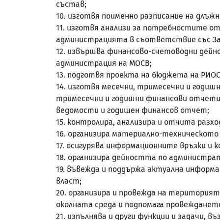
състав;
10. изготвя поименно разписание на длъ
11. изготвя анализи за потребностите от
администрацията в съответствие със
З
12. извършва финансово-счетоводни дейно
администрация на МОСВ;
13. подготвя проекта на бюджета на РИОС
14. изготвя месечни, тримесечни и годи
тримесечни и годишни финансови отчети 
ведомости и годишен финансов отчет;
15. контролира, анализира и отчита раз
16. организира материално-техническото
17. осигурява информационните връзки и 
18. организира дейността по администрат
19. въвежда и поддържа актуална информ
власт;
20. организира и провежда на територия
околната среда и подпомага провеждането
21. изпълнява и други функции и задачи,