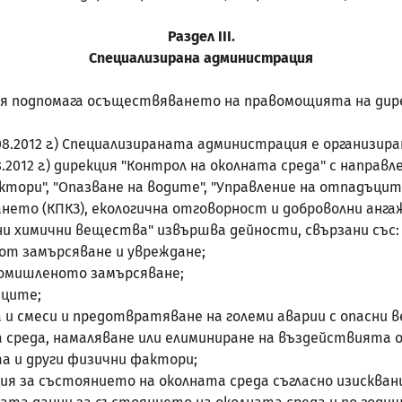
Раздел
III
.
Специализирана администрация
ция подпомага осъществяването на правомощията на дир
т 01.08.2012 г.) Специализираната администрация е организир
 01.08.2012 г.) дирекция "Контрол на околната среда" с нап
тори", "Опазване на водите", "Управление на отпадъците
ето (КПКЗ), екологична отговорност и доброволни анга
сни химични вещества" извършва дейности, свързани със:
 от замърсяване и увреждане;
ромишленото замърсяване;
ъците;
а и смеси и предотвратяване на големи аварии с опасни 
а среда, намаляване или елиминиране на въздействията 
а и други физични фактори;
ия за състоянието на околната среда съгласно изисква