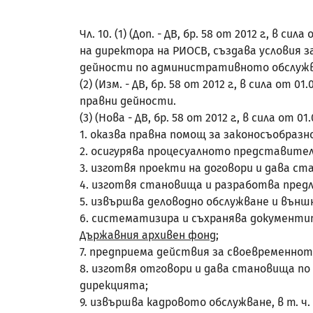
Чл. 10. (1) (Доп. - ДВ, бр. 58 от 2012 г.,
на директора на РИОСВ, създава условия
дейности по административното обслужв
(2) (Изм. - ДВ, бр. 58 от 2012 г., в сила 
правни дейности.
(3) (Нова - ДВ, бр. 58 от 2012 г., в сила о
1. оказва правна помощ за законосъобра
2. осигурява процесуалното представите
3. изготвя проекти на договори и дава с
4. изготвя становища и разработва предл
5. извършва деловодно обслужване и външ
6. систематизира и съхранява документ
Държавния архивен фонд
;
7. предприема действия за своевременнот
8. изготвя отговори и дава становища п
дирекцията;
9. извършва кадровото обслужване, в т. 