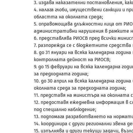
3. издава наказателни постановления, к
4. налага глоби, имуществени санкции и
областта на околната среда;
5. оправомощава длъжностни лица от РИО
административни нарушения в рамките н
6. представлява РИОСВ пред всички минис
7. разпорежда се с бюджетните средства 
8. до 31 януари на всяка календарна годи
контролната дейност на РИОСВ;
9. до 15 февруари на всяка календарна г
за предходната година;
10. до 30 април на всяка календарна годи
околната среда за предходната година;
11. представя на министъра на околната
12. предоставя ежедневна информация в с
под специално наблюдение;
13. подпомага разработването на нормати
14. координира с други регионални звена 
15. изпълнява и други текущи задачи, въз