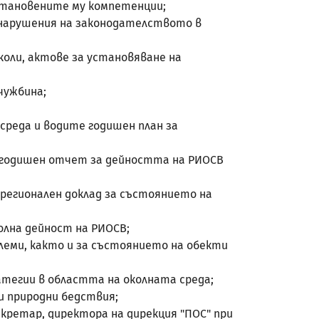
установените му компетенции;
 нарушения на законодателството в
оли, актове за установяване на
чужбина;
 среда и водите годишен план за
те годишен отчет за дейността на РИОСВ
 регионален доклад за състоянието на
олна дейност на РИОСВ;
блеми, както и за състоянието на обекти
атегии в областта на околната среда;
 и природни бедствия;
екретар, директора на дирекция "ПОС" при