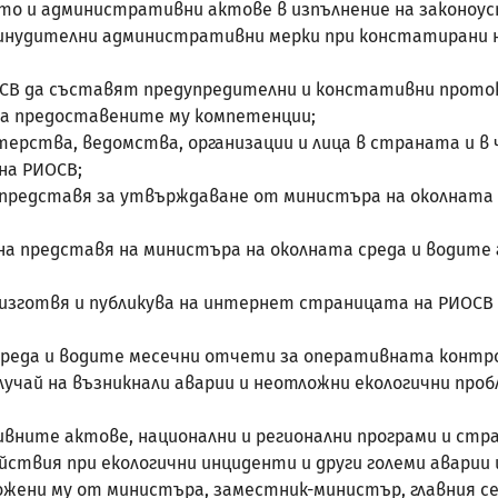
акто и административни актове в изпълнение на законо
 принудителни административни мерки при констатирани
СВ да съставят предупредителни и констативни проток
а предоставените му компетенции;
терства, ведомства, организации и лица в страната и в 
на РИОСВ;
на представя за утвърждаване от министъра на околната
одина представя на министъра на околната среда и води
на изготвя и публикува на интернет страницата на РИОСВ
 среда и водите месечни отчети за оперативната контр
лучай на възникнали аварии и неотложни екологични про
вните актове, национални и регионални програми и стр
действия при екологични инциденти и други големи аварии
ложени му от министъра, заместник-министър, главния с