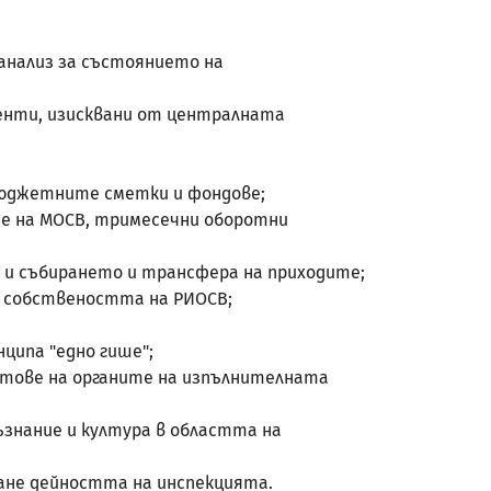
 анализ за състоянието на
менти, изисквани от централната
бюджетните сметки и фондове;
е на МОСВ, тримесечни оборотни
 и събирането и трансфера на приходите;
а собствеността на РИОСВ;
ципа "едно гише";
ктове на органите на изпълнителната
знание и култура в областта на
ване дейността на инспекцията.