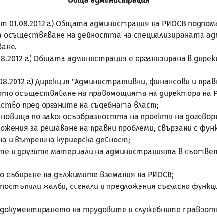
Обща администрация
 в сила от 01.08.2012 г.) Общата администрация на РИОСВ 
 за осъществяване на дейността на специализираната 
ане.
от 01.08.2012 г.) Общата администрация е организирана в д
т 01.08.2012 г.) Дирекция "Административни, финансови и пра
зното осъществяване на правомощията на директора на 
лство пред органите на съдебната власт;
тановища по законосъобразността на проекти на договори
ожения за решаване на правни проблеми, свързани с фун
на и вътрешна куриерска дейност;
ите и другите материали на администрацията в съотве
о събиране на дължимите вземания на РИОСВ;
о постъпили жалби, сигнали и предложения съгласно фун
ч. документирането на трудовите и служебните правоот