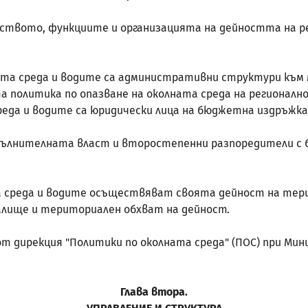
ойството, функциите и организацията на дейността на р
олната среда и водите са административни структури към
 политика по опазване на околната среда на регионално
среда и водите са юридически лица на бюджетна издръжк
изпълнителната власт и второстепенни разпоредители 
та среда и водите осъществяват своята дейност на тер
лище и териториален обхват на дейност.
 от дирекция "Политики по околната среда" (ПОС) при М
Глава втора.