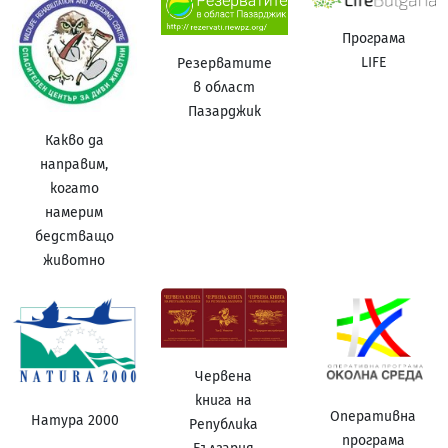
Програма
LIFE
Резерватите
в област
Пазарджик
Какво да
направим,
когато
намерим
бедстващо
животно
Червена
книга на
Оперативна
Натура 2000
Република
програма